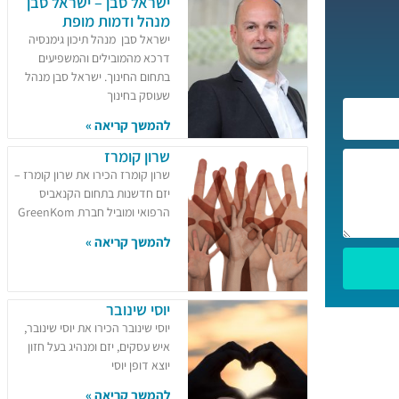
ישראל סבן – ישראל סבן
מנהל ודמות מופת
ישראל סבן מנהל תיכון גימנסיה
דרכא מהמובילים והמשפיעים
בתחום החינוך. ישראל סבן מנהל
שעוסק בחינוך
להמשך קריאה »
שרון קומרז
שרון קומרז הכירו את שרון קומרז –
יזם חדשנות בתחום הקנאביס
הרפואי ומוביל חברת GreenKom
להמשך קריאה »
יוסי שינובר
יוסי שינובר הכירו את יוסי שינובר,
איש עסקים, יזם ומנהיג בעל חזון
יוצא דופן יוסי
להמשך קריאה »