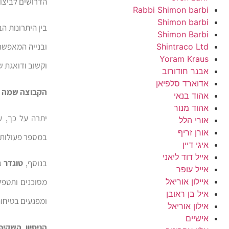
הדרושים לביצוע
Rabbi Shimon barbi
Shimon barbi
בין היתרונות ה
Shimon Barbi
ובנייה המאפשרי
Shintraco Ltd
Yoram Kraus
וקשוב ודואגת שכ
אבנר חודורוב
אדוארד סלפיאן
הקבוצה שמה דג
אהוד בנאי
אהוד מנור
יתרה על כך, ע
אורי הלל
אורן זריף
במספר פעולות כג
איגי דיין
אייל דוד ליאני
בנוסף,
טוגדר ג
אייל עופר
איילון אוריאל
מסוכנים ותטפל
איל בן ראובן
ומפגעים בטיחות
אילון אוריאל
אישיים
הניסיון, השקי