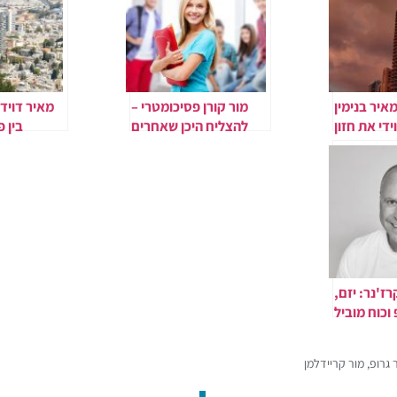
איר בנימין
מור קורן פסיכומטרי –
מאיר דוידי
ידי את חזון
להצליח היכן שאחרים
בין פ
 העירונית
נכשלים
לפתרונות
רכז נתניה
רז'נר: יזם,
וכוח מוביל
 אוקראינה
ת הקהילה
 גרופ
,
מור קריידלמן
הישראלית