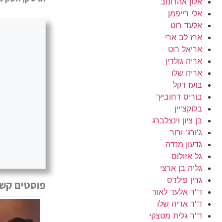
אלון אהרונוב
אלי רייפמן
אלעד רוט
ארז לב ארי
אריאל רוט
אריה גולדין
אריה שלו
בועז דקל
בוריס דחוביץ'
בלוקצ'יין
בן ציון וינצלברג
ג'ורג' ורור
גדעון מנדה
גל אזולוס
גליה בן ארצי
גרין פילדס
פוסטים קשו
ד"ר אלעד לאור
ד"ר אריה שלו
ד"ר גלית מטצקי