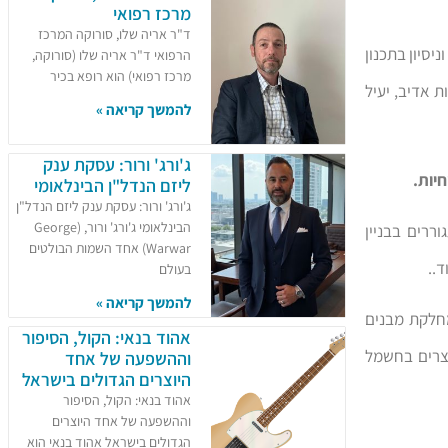
מרכז רפואי
ד"ר אריה שלו, סורוקה המרכז
יסיון בתכנון
הרפואי ד"ר אריה שלו (סורוקה,
מרכז רפואי) הוא רופא בכיר
ת אדיב, יעיל
להמשך קריאה »
ג'ורג' ורור: עסקת ענק
יות.
ליזם הנדל"ן הבינלאומי
ג'ורג' ורור: עסקת ענק ליזם הנדל"ן
הבינלאומי ג'ורג' ורור, (George
ררים בבניין
Warwar) אחד השמות הבולטים
ד..
בעולם
להמשך קריאה »
מחלקת מבנים
אהוד בנאי: הקול, הסיפור
קצרים בחשמל
וההשפעה של אחד
היוצרים הגדולים בישראל
אהוד בנאי: הקול, הסיפור
וההשפעה של אחד היוצרים
הגדולים בישראל אהוד בנאי הוא