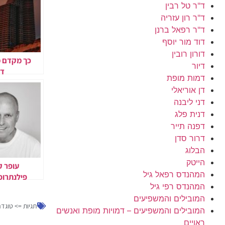
ד"ר טל רבין
ד"ר רון עזריה
ד"ר רפאל ברנן
דוד מור יוסף
דורון רובין
כך מקדם מ
דיור
דו
דמות מופת
ההתחדשות
דן אוריאלי
במ
דני ליבנה
דנית פלג
דפנה תייר
דרור סדן
הבלוג
הייטק
עופר ק
המהנדס רפאל גיל
פילנתרופ 
המהנדס רפי גיל
בשיקום
והעצמ
המובילים והמשפיעים
תגיות =>
טוגדר
המובילים והמשפיעים – דמויות מופת ואנשים
ראויים