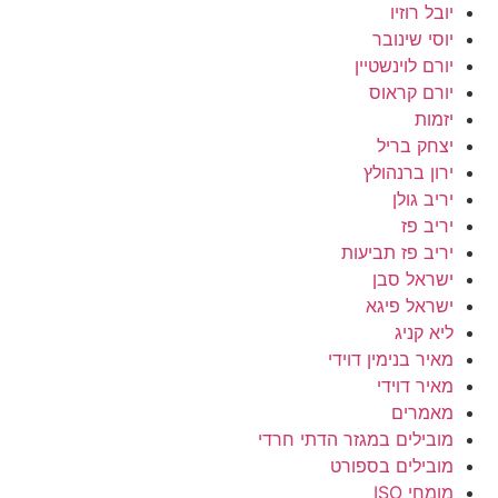
יובל רוזיו
יוסי שינובר
יורם לוינשטיין
יורם קראוס
יזמות
יצחק בריל
ירון ברנהולץ
יריב גולן
יריב פז
יריב פז תביעות
ישראל סבן
ישראל פיגא
ליא קניג
מאיר בנימין דוידי
מאיר דוידי
מאמרים
מובילים במגזר הדתי חרדי
מובילים בספורט
מומחי ISO