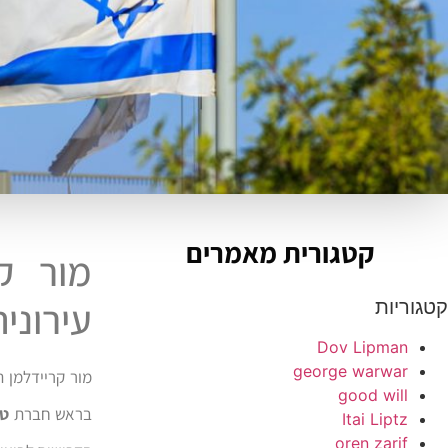
קטגורית מאמרים
מור ק
עירונית
קטגוריות
Dov Lipman
george warwar
מור קריידלמן 
good will
בראש חברת
טו
Itai Liptz
oren zarif