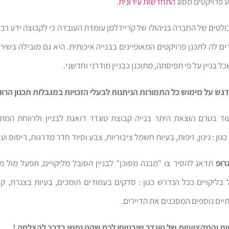
 פרויקטים מסוג
התחדשות עירונית
.
בולטים של החברה בניהולו של קריידלמן עומדת העובדה כי לקבוצה ידע רב ונ
ם לה לתכנן פרויקטים המאופיינים בבנייה איכותית. היא גם מובילה בשירו
ל בניין על פי תפיסתה, מתוכנן כבניין מודרני וחדשני.
ש על מימוש כל התמורות הניתנות לבעלי הזכויות במגבלות תכנון הרווח
וד בטרם הוצאת היתר בנייה קבוצת טוגדר דואגת לבניין ולרווחת המתגו
ון : גינון, זיפות, בעיות חשמל ציבוריות, צבע וסיוד חדר מדרגות, ריסוס ועו
רופ
תדאג להסיר צו "מבנה מסוכן" לבניין הסובל מליקויים, תפעל מול 
 בליקויים ככל הנדרש כגון : סדקים בעמודים תומכים, בעיות בצנרת, 
יים נוספים המסכנים את הדיירים.
פות והמקצועיות של טוגדר שיבטיחו לכם שקט נפשי בדרך להצלחה !