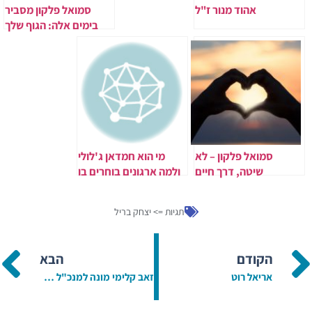
אהוד מנור ז"ל
סמואל פלקון מסביר
בימים אלה: הגוף שלך
יודע – אתה פשוט לא
מקשיב
סמואל פלקון – לא
מי הוא חמדאן ג'לולי
שיטה, דרך חיים
ולמה ארגונים בוחרים בו
לליווי ISO 9001?
תגיות =>
יצחק בריל
הקודם
הבא
אריאל רוט
זאב קלימי מונה למנכ"ל מחלבת טרה