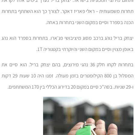
ותחום מירוצי המכוניות בישראל. יצחק בריל נערך בימים אלה לקראת
תחרות משמעותית – ראלי פאריז דאקר. לצורך כך הוא השתתף בתחרות
הכנה בספרד וסיים במקום השני בתחרות באחה.
יצחק בריל נוהג ברכב מסוג מיציבושי פג'ארו. בתחרות בספרד הוא נהג
באופן מצוין וסיים במקום השני והיוקרתי בקטגוריה 1T.
בתחרות לקחו חלק 36 נהגי מירוצים, בהם יצחק בריל. הוא סיים את
המסלול בן 800 הקילומטרים בזמן מעולה. זמנו היה 10 שעות 29 דקות
ו-29 שניות. בסה"כ סיים במקום 20 בדירוג הכללי בין 170 המשתתפים.