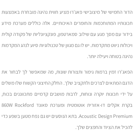
הדור החמישי של מיצובישי פאג'רו מציע חווית נהיגה מובחרת באמצעות
תכונותיו המתוחכמות והחומרים האיכותיים. אלה כוללים מערכת מידע
בידור עם מסך מגע עם שילוב סמארטפון, פונקציונליות של פקודה קולית
ויכולות ניווט מתקדמות. יש לו גם מגוון של טכנולוגיות סיוע לנהג המקדמות
נהיגה בטוחה ויעילה יותר.
הפאג'רו זמין ברמות גימור ותצורות שונות, מה שמאפשר לך לבחור את
הדגם המתאים לצרכים ולתקציב שלך. החלק החיצוני הקשוח שלו משלים
על ידי תכונות יוקרה ונוחות, לרבות מושבים קדמיים מתכווננים בכוח,
בקרת אקלים דו-אזורית אוטומטית ומערכת סאונד 860W Rockford
Acoustic Design Premium. בתא הנוסעים יש גם נפח מטען בשפע כדי
להכיל את הציוד והחפצים שלך.