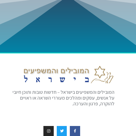
המובילים והמשפיעים בישראל – חדשות טובות ותוכן חיובי
על אנשים, עסקים ומהלכים מעוררי השראה או ראויים
להוקרה, פרגון והערכה.