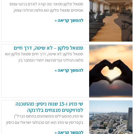
סמואל פלקון מתאר: מה קורה לאדם ברגעי עומס
אמיתיים סמואל פלקון הוא מלווה תהליכי עומק
להמשך קריאה »
סמואל פלקון – לא שיטה, דרך חיים
סמואל פלקון: לא שיטה, דרך חיים סמואל פלקון הוא
מלווה תהליכי גוף־מודעות ייחודי המחבר בין
להמשך קריאה »
שי מזיג ו-15 שנות ניסיון: מהתוכנה
לפרויקטים מנצחים בלרנקה
שי מזיג מהמובילים והמשפיעים בתחום הנדל"ן
בקפריסין שי מזיג הוא יזם טכנולוגי ישראלי עם ניסיון
להמשך קריאה »