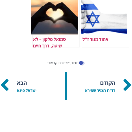
אהוד מנור ז"ל
סמואל פלקון – לא
שיטה, דרך חיים
תגיות =>
יורם קראוס
הקודם
הבא
רו"ח תמיר שפירא
ישראל פיגא