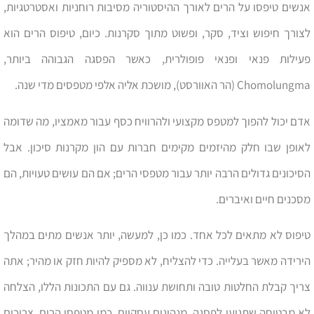
אנשים טיפסו על הרים לאורך ההיסטוריה מסיבות רוחניות ואסטרטגיות,
לצורך חיפוש וציד, סקר, ופשוט מתוך סקרנות. כיום, טיפוס הרים הוא
פעילות פנאי ופנאי פופולרית, כאשר הפסגה הגבוהה ביותר,
Chomolungma (הר האוורסט), מושכת אליה אלפי מטפסים מדי שנה.
אדם יכול להפוך למטפס מקצועי ולהרוויח כסף עבור מאמציו, מה שדומה
לאופן שבו חלק מהיזמים מקימים חברות עם הון מקרנות סיכון. אבל
הסיכונים גדולים הרבה יותר עבור מטפסי הרים; אם הם עושים טעויות, הם
מסכנים חיים ואיברים.
טיפוס לא מתאים לכל אחד. כמו כן, למעשה, יותר אנשים מתים במהלך
הירידה מאשר בעלייה. כדי להצליח, לא מספיק להיות חזק או מהיר; אתה
צריך קבלת החלטות טובה ותחושת ענווה. גם עם התכונות הללו, הצלחה
לא מבטיחה שתגיעו לפסגה. מנהיגים עסקיים, כמו מטפסי הרים, צריכים