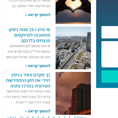
סמואל פלקון הוא מלווה תהליכי
גוף־מודעות ייחודי המחבר בין
להמשך קריאה »
שי מזיג ו-15 שנות ניסיון:
מהתוכנה לפרויקטים
מנצחים בלרנקה
שי מזיג מהמובילים והמשפיעים
בתחום הנדל"ן בקפריסין שי מזיג
הוא יזם טכנולוגי ישראלי עם ניסיון
להמשך קריאה »
כך מקדם מאיר בנימין
דוידי את חזון ההתחדשות
העירונית במרכז נתניה
מאיר בנימין דוידי מציג התחדשות
עירוני בלב נתניה מאיר בנימין דוידי,
(מאיר דוידי) מנכ"ל חברת
להמשך קריאה »
« הקודם
1
2
3
4
5
6
7
8
9
10
הבא »