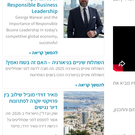
Responsible Business
Leadership
George Warwar and the
Importance of Responsible
Busine Leadership In today's
competitive global economy,
successful
להמשך קריאה »
השתלות שיניים בגיאורגיה – האם זה בטוח ואמין?
השתלות שיניים בגיאורגיה 2025: מה חובה לדעת לפני שמחליטים
השתלות שיניים בגיאורגיה הפכו בשנים האחרונות
זיו מביא את
להמשך קריאה »
מאיר דוידי מוביל שילוב בין
פרויקטי יוקרה לפתרונות
דיור נגישים
ם והתכנון,
שוק הנדל"ן הישראלי ב-2026: מה
אסור לפספס לפני שמחליטים על
רכישת דירה מאיר דוידי, מייסד