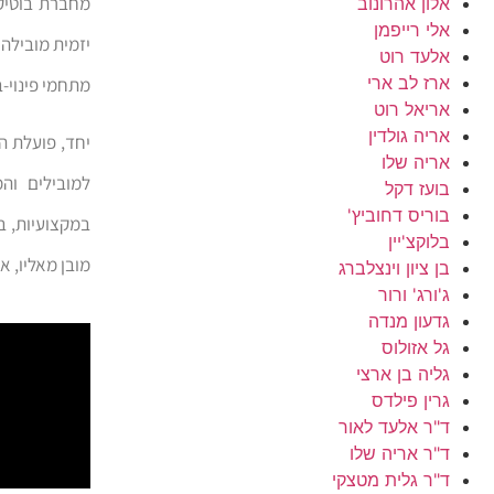
מחברת בוטיק,
אלון אהרונוב
אלי רייפמן
אלעד רוט
ארז לב ארי
מתחמי פינוי-ב
אריאל רוט
אריה גולדין
יחד, פועלת הק
אריה שלו
למובילים והמ
בועז דקל
בוריס דחוביץ'
במקצועיות, ב
בלוקצ'יין
מובן מאליו, א
בן ציון וינצלברג
ג'ורג' ורור
גדעון מנדה
גל אזולוס
גליה בן ארצי
גרין פילדס
ד"ר אלעד לאור
ד"ר אריה שלו
ד"ר גלית מטצקי