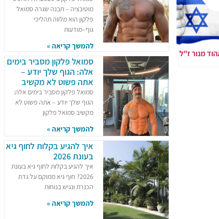
מוטיבציה – תבנה שגרה סמואל
פלקון הוא מלווה תהליכי
גוף–מודעות
להמשך קריאה »
וד מנור ז"ל
סמואל פלקון מסביר בימים
אלה: הגוף שלך יודע –
אתה פשוט לא מקשיב
סמואל פלקון מסביר בימים אלה:
הגוף שלך יודע – אתה פשוט לא
מקשיב סמואל פלקון
להמשך קריאה »
איך להגיע בקלות לחוף גיא
בעונת 2026
איך להגיע בקלות לחוף גיא בעונת
2026? חוף גיא ממוקם על גדת
הכנרת ונגיש בנוחות
להמשך קריאה »