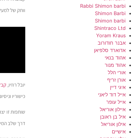
Rabbi Shimon barbi
וותק של למעל
Shimon Barbi
Shimon barbi
Shintraco Ltd
Yoram Kraus
אבנר חודורוב
אדוארד סלפיאן
אהוד בנאי
אהוד מנור
אורי הלל
אורן זריף
יובל רוזיו,
קבל
איגי דיין
אייל דוד ליאני
כישוריו וניסיו
אייל עופר
איילון אוריאל
שותפות זו יצר
איל בן ראובן
דרך שלב המית
אילון אוריאל
אישיים