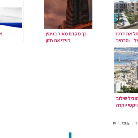
חל את דרכו
כך מקדם מאיר בנימין
אה
 – והרחיב
דוידי את חזון
 הבינלאומי
ההתחדשות העירונית
במרכז נתניה
מוביל שילוב
ויקטי יוקרה
יור נגישים
וזיו
,
קבוצת רוזיו