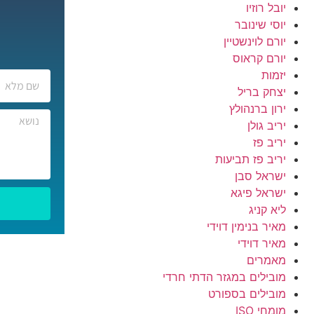
יובל רוזיו
יוסי שינובר
יורם לוינשטיין
יורם קראוס
יזמות
יצחק בריל
ירון ברנהולץ
יריב גולן
יריב פז
יריב פז תביעות
ישראל סבן
ישראל פיגא
ליא קניג
מאיר בנימין דוידי
מאיר דוידי
מאמרים
מובילים במגזר הדתי חרדי
מובילים בספורט
מומחי ISO