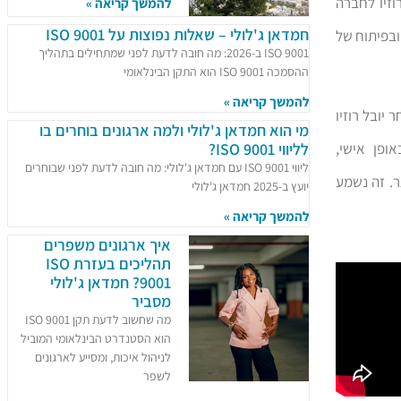
זיו לחברה
להמשך קריאה »
חמדאן ג'לולי – שאלות נפוצות על ISO 9001
תמ"א 38/2 – הריסה ובנייה, ובפיתוח של
ISO 9001 ב-2026: מה חובה לדעת לפני שמתחילים בתהליך
ההסמכה ISO 9001 הוא התקן הבינלאומי
להמשך קריאה »
יובל רוזיו
מי הוא חמדאן ג'לולי ולמה ארגונים בוחרים בו
ופן אישי,
לליווי ISO 9001?
ליווי ISO 9001 עם חמדאן ג'לולי: מה חובה לדעת לפני שבוחרים
ר. זה נשמע
יועץ ב-2025 חמדאן ג'לולי
להמשך קריאה »
איך ארגונים משפרים
תהליכים בעזרת ISO
9001? חמדאן ג'לולי
מסביר
מה שחשוב לדעת תקן ISO 9001
הוא הסטנדרט הבינלאומי המוביל
לניהול איכות, ומסייע לארגונים
לשפר