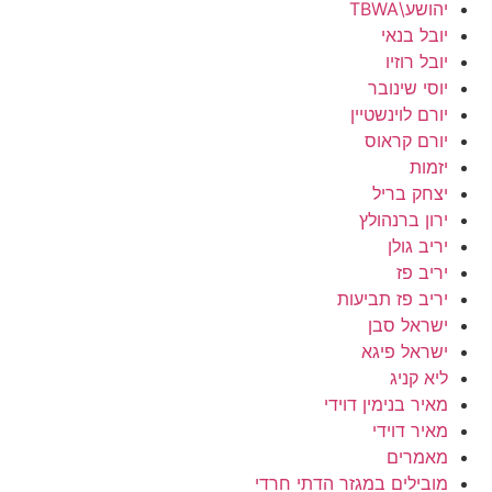
יהושע\TBWA
יובל בנאי
יובל רוזיו
יוסי שינובר
יורם לוינשטיין
יורם קראוס
יזמות
יצחק בריל
ירון ברנהולץ
יריב גולן
יריב פז
יריב פז תביעות
ישראל סבן
ישראל פיגא
ליא קניג
מאיר בנימין דוידי
מאיר דוידי
מאמרים
מובילים במגזר הדתי חרדי