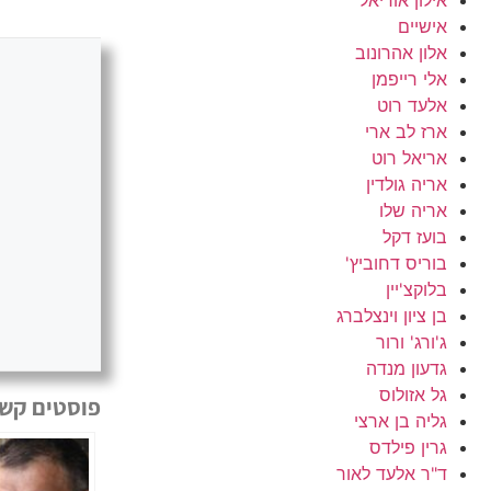
אישיים
אלון אהרונוב
אלי רייפמן
אלעד רוט
ארז לב ארי
אריאל רוט
אריה גולדין
אריה שלו
בועז דקל
בוריס דחוביץ'
בלוקצ'יין
בן ציון וינצלברג
ג'ורג' ורור
גדעון מנדה
גל אזולוס
פוסטים קשו
גליה בן ארצי
גרין פילדס
ד"ר אלעד לאור