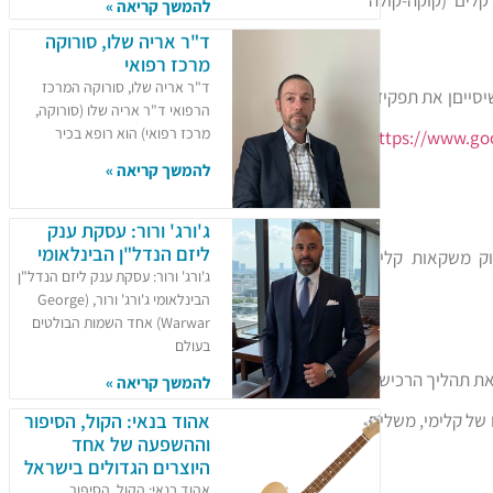
להמשך קריאה »
ד"ר אריה שלו, סורוקה
מרכז רפואי
ד"ר אריה שלו, סורוקה המרכז
יסייםן את תפקידו
הרפואי ד"ר אריה שלו (סורוקה,
מרכז רפואי) הוא רופא בכיר
https://www.g
להמשך קריאה »
ג'ורג' ורור: עסקת ענק
ליזם הנדל"ן הבינלאומי
וק משקאות קלים
ג'ורג' ורור: עסקת ענק ליזם הנדל"ן
הבינלאומי ג'ורג' ורור, (George
Warwar) אחד השמות הבולטים
בעולם
 את תהליך הרכישה
להמשך קריאה »
של קלימי, משלים
אהוד בנאי: הקול, הסיפור
וההשפעה של אחד
היוצרים הגדולים בישראל
אהוד בנאי: הקול, הסיפור