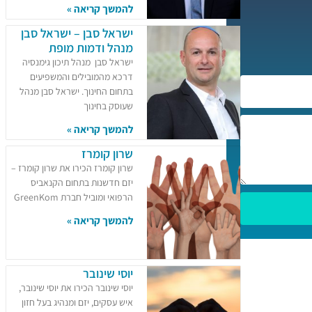
להמשך קריאה »
ישראל סבן – ישראל סבן
מנהל ודמות מופת
ישראל סבן מנהל תיכון גימנסיה
דרכא מהמובילים והמשפיעים
בתחום החינוך. ישראל סבן מנהל
שעוסק בחינוך
להמשך קריאה »
שרון קומרז
שרון קומרז הכירו את שרון קומרז –
יזם חדשנות בתחום הקנאביס
הרפואי ומוביל חברת GreenKom
להמשך קריאה »
יוסי שינובר
יוסי שינובר הכירו את יוסי שינובר,
איש עסקים, יזם ומנהיג בעל חזון