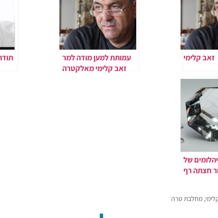
זאב קלימי
עמותת למען מודה למר
תודה
זאב קלימי מאלקטרה
מוצרי צריכה
ב
הלומים של
ור חצתה רף
100 מיליון יורו
202.​
לימי
,
מחלבת טרה