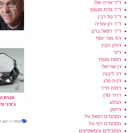
ד"ר אריה שלו
ד"ר גלית מטצקי
ד"ר טל רבין
ד"ר רון עזריה
ד"ר רפאל ברנן
דוד מור יוסף
דורון רובין
דיור
דמות מופת
דן אוריאלי
דני ליבנה
דנית פלג
דפנה תייר
דרור סדן
חברת הי
הבלוג
ג'ורג' ור
הייטק
המהנדס רפאל גיל
בעסקאות בשנת 5
תגיות =>
זאב ק
המהנדס רפי גיל
המובילים והמשפיעים