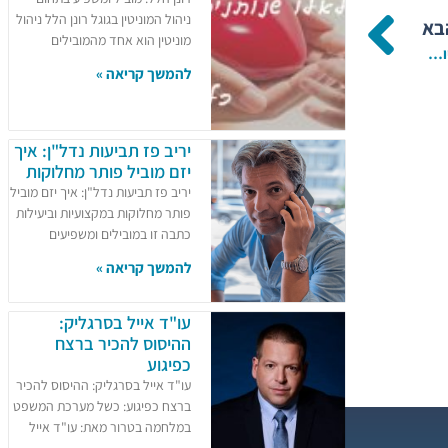
ניהול המוניטין בגוגל רונן הלל ניהול
בא
מוניטין הוא אחד מהמובילים
יורם לוינשטיין מציג: "תקווה בסטודיו" – הפסטיבל הראשון לתיאטרון קהילתי
להמשך קריאה »
יריב פז תביעות נדל"ן: איך
יזם מוביל פותר מחלוקות
יריב פז תביעות נדל"ן: איך יזם מוביל
פותר מחלוקות במקצועיות וביעילות
כתבה זו במובילים ומשפיעים
להמשך קריאה »
עו"ד אייל בסרגליק:
ההיסוס להכיר ברצח
כפיגוע
עו"ד אייל בסרגליק: ההיסוס להכיר
ברצח כפיגוע: כשל מערכת המשפט
במלחמה בטרור מאת: עו"ד אייל