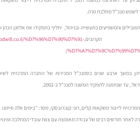
 לשמש מנכ"ל מחלבת טרה.
המובילים והמשפיעים בתעשייה ובניהול, יחליף בתפקידו את אלחנן הכהן ש
ת הקרובים.
oodwill.co.il/%D7%96%D7%90%D7%91-
%D7%A7%D7%9C%D7%99%D7%
יהן במשך ארבע שנים כסמנכ"ל המכירות של החברה המרכזית לשיו
אל , עד שנתמנה לתפקיד המשנה למנכ"ל ב-2002.
מרכזית לייצור משקאות קלים, רוני קוברובסקי, מסר: "בימים אלה סיימנו
 לאחר חודשים רבים של עבודה מאומצת עם צוות עובדי המחלבה ומינויו 