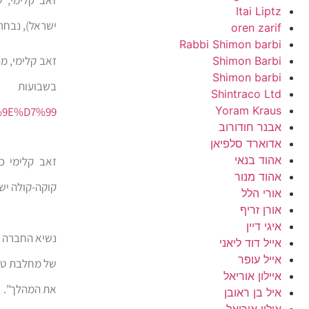
Itai Liptz
ישראל), נבחר
oren zarif
Rabbi Shimon barbi
זאב קלימי, מ
Shimon Barbi
Shimon barbi
בשבועו
Shintraco Ltd
Yoram Kraus
9E%D7%99/
אבנר חודורוב
אדוארד סלפיאן
אהוד בנאי
זאב קלימי כ
אהוד מנור
קוקה-קולה ישר
אורי הלל
אורן זריף
איגי דיין
נשיא החברה ה
אייל דוד ליאני
אייל עופר
של מחלבת טרה
איילון אוריאל
את המהלך".
איל בן ראובן
אילון אוריאל