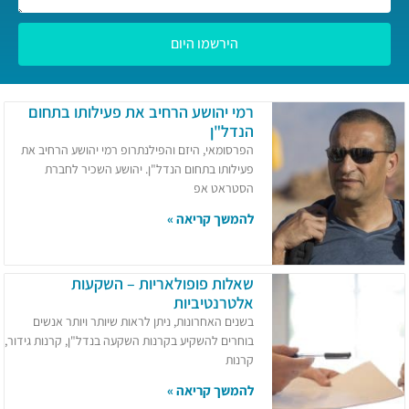
הירשמו היום
רמי יהושע הרחיב את פעילותו בתחום
הנדל"ן
הפרסומאי, היזם והפילנתרופ רמי יהושע הרחיב את
פעילותו בתחום הנדל"ן. יהושע השכיר לחברת
הסטראט אפ
להמשך קריאה »
שאלות פופולאריות – השקעות
אלטרנטיביות
בשנים האחרונות, ניתן לראות שיותר ויותר אנשים
בוחרים להשקיע בקרנות השקעה בנדל"ן, קרנות גידור,
קרנות
להמשך קריאה »