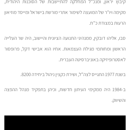
קיבוץ יראון, ומנכ"ל המחלקה להתיישבות של הסוכנות היהודית,
מקימה ויו"ר של המועצה לשימור אתרי מורשת בישראל ומייסד מוזיאון
הרעות במצודת כ"ח.
סבו, אליהו דובקין, ממנהיגי התנועה הציונית והיישוב, היה שר העלייה
הראשון ומחותמי מגילת העצמאות. אחיו הוא אבישי דקל, פרופסור
לאסטרופיזיקה באוניברסיטה העברית.
בשנת 1977 התגייס לצה"ל, ושירת כקצין ניהול ביחידה 8200.
ב-1984 היה ממקימי העיתון חדשות, וכיהן בתפקיד מנהל ההפצה
והשיווק.