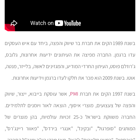
בשנת 1989 הקים את חברת בר שיווק והפצה, ביחד עם איש העסקים
עדו ברגמן. החברה מפיצה את העיתונים ידיעות אחרונות, גלובס,
ג'רוזלם פוסט, העיתון החרדי המודיע, והמגזינים לאשה, בלייזר, מנטה,
אוטו. בשנת 2009 הוא מכר את חלקו לעדו ברגמן וידיעות אחרונות.
בשנת 1997 הקים את חברת
PMI
, אשר עוסקת בייבוא, ייצור, שיווק
והפצה של צעצועים, מוצרי איסוף, הוצאה לאור ויומנים לתלמידים.
החברה משווקת בישראל כ-25 זכויות עולמיות, בהן מוצרים של
המותגים "סופרגול", "ובקינז", "אנגרי בירדס", "פאוור ריינג'רס",