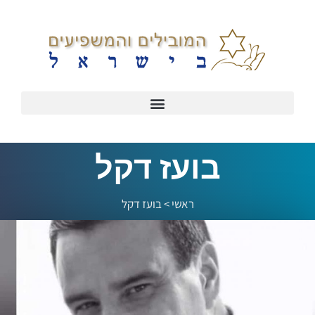
בועז דקל
ראשי
>
בועז דקל