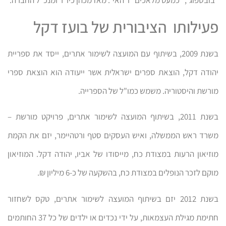
"בובספוג", "כמעט מלאכים" ו"האי". מאז מכהן כיו"ר ומנכ"ל החברה.
פעילותו הציבורית של בועז דקל
בשנת 2009, בשיתוף עם המועצה לשימור אתרים, ייסד את ספריית
יהודה דקל, הוצאת ספרים ישראלית אשר ייעודה הוא הוצאת ספרי
מורשת והיסטוריה. משמש כמו"ל של הספרייה.
בשנת 2011, בשיתוף המועצה לשימור אתרים, פרויקט מורשת –
משרד ראש הממשלה, ואיש העסקים סטף ורטהיימר, יזם את הקמת
מוזיאון הרעות במצודת כח, מייסודו של אביו, יהודה דקל. המוזיאון
מוקם לזכר הנופלים במצודת כח, בהשקעה של כ-6 מיליון ₪.
בשנת 2012 יזם בשיתוף המועצה לשימור אתרים, טקס לשחזור
חתימת מגילת העצמאות, על ידי נכדים או ילדים של כל 37 החותמים