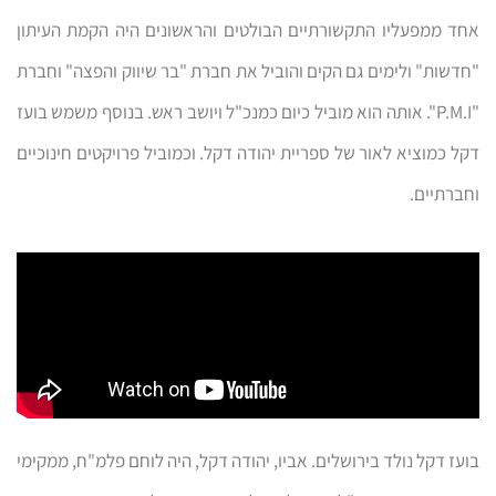
אחד ממפעליו התקשורתיים הבולטים והראשונים היה הקמת העיתון
"חדשות" ולימים גם הקים והוביל את חברת "בר שיווק והפצה" וחברת
"P.M.I". אותה הוא מוביל כיום כמנכ"ל ויושב ראש. בנוסף משמש בועז
דקל כמוציא לאור של ספריית יהודה דקל. וכמוביל פרויקטים חינוכיים
וחברתיים.
בועז דקל נולד בירושלים. אביו, יהודה דקל, היה לוחם פלמ"ח, ממקימי